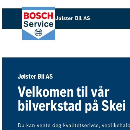
Hopp
til
Jølster Bil AS
innhold
Jølster Bil AS
Velkomen til vår
bilverkstad på Skei
Du kan vente deg kvalitetserivce, vedlikehal