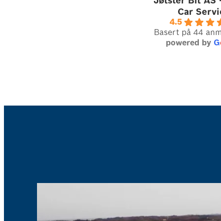
Jølster Bil AS
Car Servi
4.5
Basert på 44 anm
powered by
G