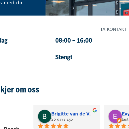
ss med din
TA KONTAKT
dag
08:00 – 16:00
57
Stengt
kjer om oss
Brigitte van de V.
Ev
25 days ago
las