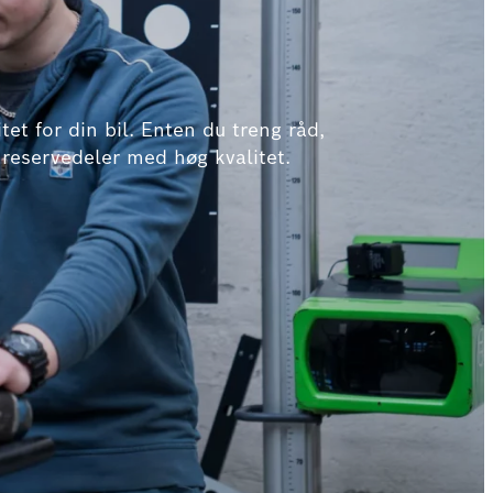
et for din bil. Enten du treng råd,
 reservedeler med høg kvalitet.