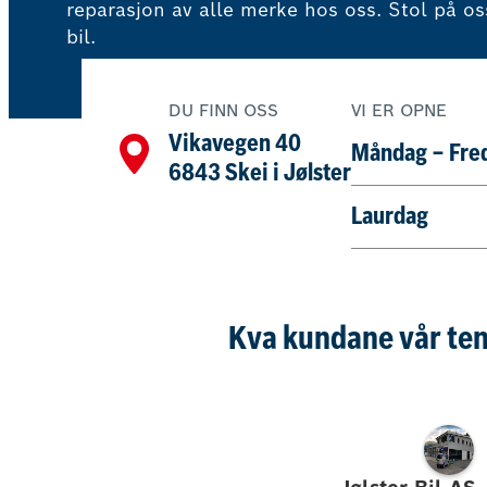
reparasjon av alle merke hos oss. Stol på o
bil.
DU FINN OSS
VI ER OPNE
Vikavegen 40
Måndag – Fre
6843 Skei i Jølster
Laurdag
Kva kundane vår ten