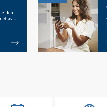
nde den
del av
spertar