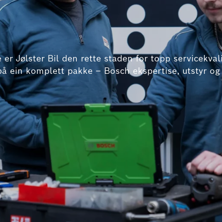
r Jølster Bil den rette staden for topp servicekvalit
 på ein komplett pakke – Bosch ekspertise, utstyr og