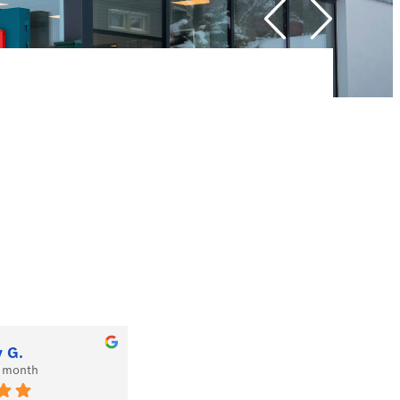
7 26 890
Bestill no
y G.
klaas-h de G.
t month
12 months ago