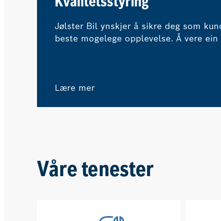
Kvalitetsstyring
Jølster Bil ynskjer å sikre deg som ku
beste mogelege opplevelse. Å vere ein 
Bosch Car Service tyder at eksterne ek
overvaker våre kvalitetsstandardar og
prosedyrer.
Lære mer
Våre tenester