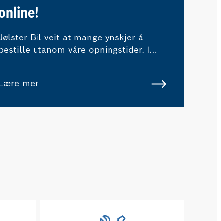
online!
Jølster Bil veit at mange ynskjer å
bestille utanom våre opningstider. I
nettbutikken vår kan du bestille time
online, og du får umiddelbar
Lære mer
prisinformasjon.