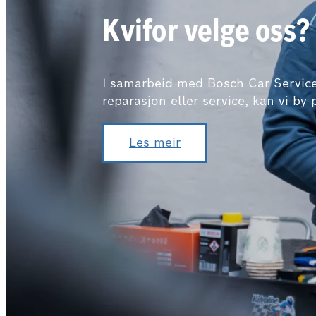
Kvifor velge oss?
I samarbeid med Bosch Car Service e
reparasjon eller service, kan vi by
Les meir