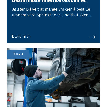
Bestill neste time hos oss online!
Jølster Bil veit at mange ynskjer å bestille
utanom våre opningstider. I nettbutikken
vår kan du bestille time online, og du får
umiddelbar prisinformasjon.
Lære mer
Tilbod