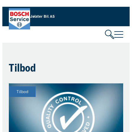
Hopp
til
Jølster Bil AS
innhold
Tilbod
Tilbod