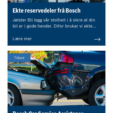
Ekte reservedeler frå Bosch
Jølster Bil legg vår stolheit i å sikre at din
bil er i gode hender. Difor brukar vi ekte
deler frå Bosch eller reservedeler av høgste
kvalitet, for å hjelpe til å oppretthalde
Lære mer
verdien av din bil.
Tilbod