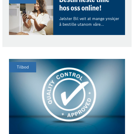
Bestill neste time
hos oss online!
Jølster Bil veit at mange ynskjer
å bestille utanom våre
opningstider. I nettbutikken vår
kan du bestille time online, og
du får umiddelbar
prisinformasjon.
Tilbod