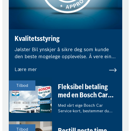
Kvalitetsstyring
Jølster Bil ynskjer å sikre deg som kunde
den beste mogelege opplevelse. Å vere ein
del av Bosch Car Service tyder at eksterne
Lære mer
ekspertar overvaker våre
kvalitetsstandardar og prosedyrer.
Tilbod
Fleksibel betaling
med en Bosch Car
Service-konto
Med vårt eige Bosch Car
Service-kort, bestemmer du
sjølv korleis du ynskjer å betale
for ditt neste besøk hos oss.
Tilbod