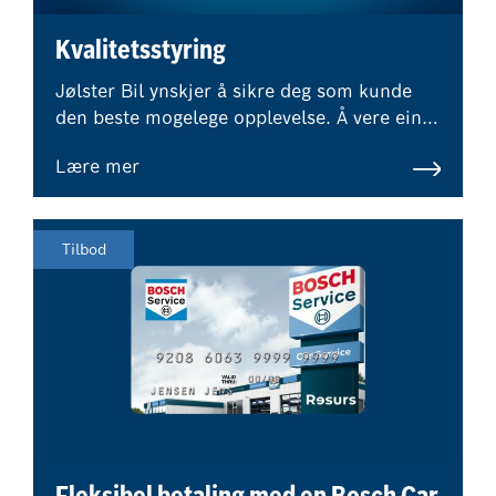
Kvalitetsstyring
Jølster Bil ynskjer å sikre deg som kunde
den beste mogelege opplevelse. Å vere ein
del av Bosch Car Service tyder at eksterne
Lære mer
ekspertar overvaker våre
kvalitetsstandardar og prosedyrer.
Tilbod